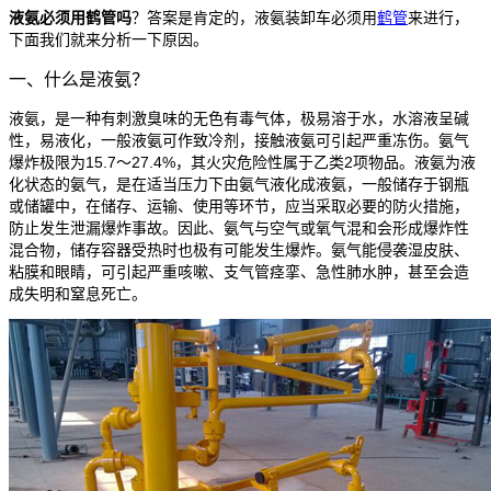
液氨必须用鹤管吗
？答案是肯定的，液氨装卸车必须用
鹤管
来进行，
下面我们就来分析一下原因。
一、什么是液氨？
液氨，是一种有刺激臭味的无色有毒气体，极易溶于水，水溶液呈碱
性，易液化，一般液氨可作致冷剂，接触液氨可引起严重冻伤。氨气
爆炸极限为15.7～27.4%，其火灾危险性属于乙类2项物品。液氨为液
化状态的氨气，是在适当压力下由氨气液化成液氨，一般储存于钢瓶
或储罐中，在储存、运输、使用等环节，应当采取必要的防火措施，
防止发生泄漏爆炸事故。因此、氨气与空气或氧气混和会形成爆炸性
混合物，储存容器受热时也极有可能发生爆炸。氨气能侵袭湿皮肤、
粘膜和眼睛，可引起严重咳嗽、支气管痉挛、急性肺水肿，甚至会造
成失明和窒息死亡。