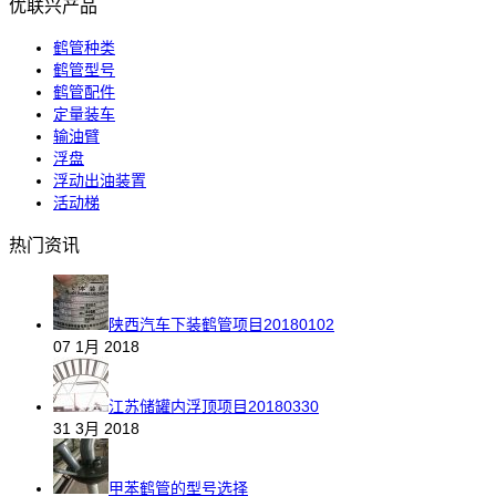
优联兴产品
鹤管种类
鹤管型号
鹤管配件
定量装车
输油臂
浮盘
浮动出油装置
活动梯
热门资讯
陕西汽车下装鹤管项目20180102
07 1月 2018
江苏储罐内浮顶项目20180330
31 3月 2018
甲苯鹤管的型号选择